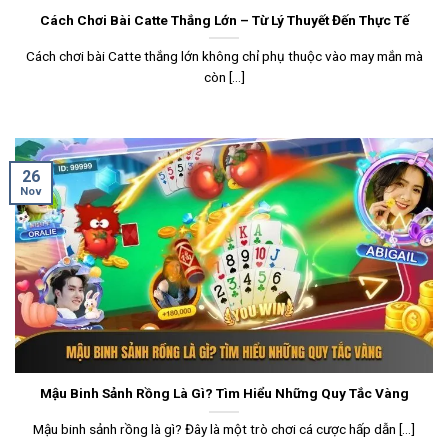
Cách Chơi Bài Catte Thắng Lớn – Từ Lý Thuyết Đến Thực Tế
Cách chơi bài Catte thắng lớn không chỉ phụ thuộc vào may mắn mà
còn [...]
26
Nov
Mậu Binh Sảnh Rồng Là Gì? Tìm Hiểu Những Quy Tắc Vàng
Mậu binh sảnh rồng là gì? Đây là một trò chơi cá cược hấp dẫn [...]