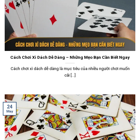
Cách Chơi Xì Dách Dễ Dàng – Những Mẹo Bạn Cần Biết Ngay
Cách chơi xì dách dễ dàng là mục tiêu của nhiều người chơi muốn
cải [...]
24
May