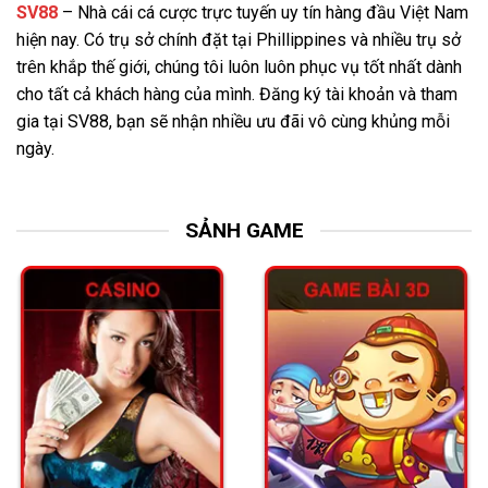
SV88
– Nhà cái cá cược trực tuyến uy tín hàng đầu Việt Nam
hiện nay. Có trụ sở chính đặt tại Phillippines và nhiều trụ sở
trên khắp thế giới, chúng tôi luôn luôn phục vụ tốt nhất dành
cho tất cả khách hàng của mình. Đăng ký tài khoản và tham
gia tại SV88, bạn sẽ nhận nhiều ưu đãi vô cùng khủng mỗi
ngày.
SẢNH GAME