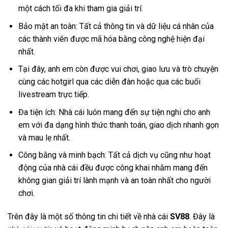
một cách tối đa khi tham gia giải trí.
Bảo mật an toàn: Tất cả thông tin và dữ liệu cá nhân của
các thành viên được mã hóa bằng công nghệ hiện đại
nhất.
Tại đây, anh em còn được vui chơi, giao lưu và trò chuyện
cùng các hotgirl qua các diễn đàn hoặc qua các buổi
livestream trực tiếp.
Đa tiện ích: Nhà cái luôn mang đến sự tiện nghi cho anh
em với đa dạng hình thức thanh toán, giao dịch nhanh gọn
và mau lẹ nhất.
Công bằng và minh bạch: Tất cả dịch vụ cũng như hoạt
động của nhà cái đều được công khai nhằm mang đến
không gian giải trí lành mạnh và an toàn nhất cho người
chơi.
Trên đây là một số thông tin chi tiết về nhà cái
SV88
. Đây là