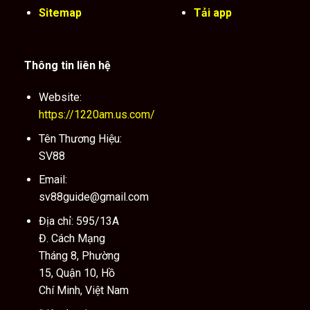
Sitemap
Tải app
Thông tin liên hệ
Website:
https://1220am.us.com/
Tên Thương Hiệu:
SV88
Email:
sv88guide@gmail.com
Địa chỉ: 595/13A
Đ. Cách Mạng
Tháng 8, Phường
15, Quận 10, Hồ
Chí Minh, Việt Nam