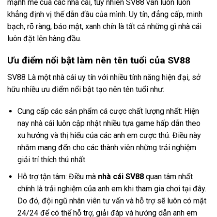
mạnh mẽ của các nhà cái, tuy nhiên SV88 vẫn luôn luôn
khẳng định vị thế dẫn đầu của mình. Uy tín, đẳng cấp, minh
bạch, rõ ràng, bảo mật, xanh chín là tất cả những gì nhà cái
luôn đặt lên hàng đầu.
Ưu điểm nổi bật làm nên tên tuổi của SV88
SV88 Là một nhà cái uy tín với nhiều tính năng hiện đại,
sở
hữu nhiều ưu điểm nổi bật tạo nên tên tuổi như:
Cung cấp các sản phẩm cá cược chất lượng nhất: Hiện
nay nhà cái luôn cập nhật nhiều tựa game hấp dẫn theo
xu hướng và thị hiếu của các anh em cược thủ. Điều này
nhằm mang đến cho các thành viên những trải nghiệm
giải trí thích thú nhất.
Hỗ trợ tận tâm: Điều mà
nhà cái
SV88
quan tâm nhất
chính là trải nghiệm của anh em khi tham gia chơi tại đây.
Do đó, đội ngũ nhân viên tư vấn và hỗ trợ sẽ luôn có mặt
24/24 để có thể hỗ trợ, giải đáp và hướng dẫn anh em