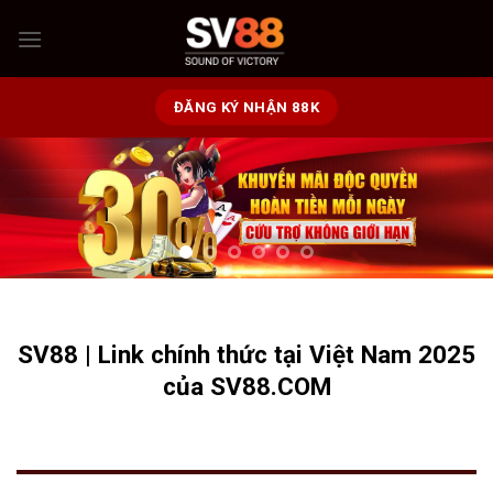
Skip
to
content
ĐĂNG KÝ NHẬN 88K
SV88 | Link chính thức tại Việt Nam 2025
của SV88.COM