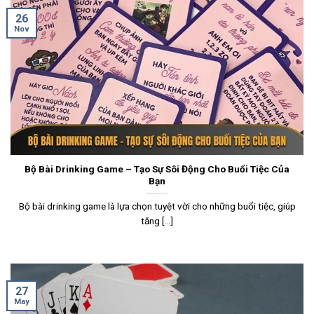
26
Nov
Bộ Bài Drinking Game – Tạo Sự Sôi Động Cho Buổi Tiệc Của
Bạn
Bộ bài drinking game là lựa chọn tuyệt vời cho những buổi tiệc, giúp
tăng [...]
27
May