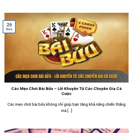
26
Nov
Các Mẹo Chơi Bài Bửu – Lời Khuyên Từ Các Chuyên Gia Cá
Cược
Các mẹo chơi bài bửu không chỉ giúp bạn tăng khả năng chiến thắng
mà [...]