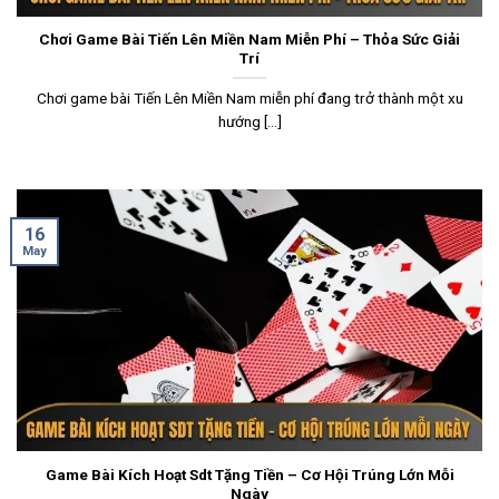
Chơi Game Bài Tiến Lên Miền Nam Miễn Phí – Thỏa Sức Giải
Trí
Chơi game bài Tiến Lên Miền Nam miễn phí đang trở thành một xu
hướng [...]
16
May
Game Bài Kích Hoạt Sdt Tặng Tiền – Cơ Hội Trúng Lớn Mỗi
Ngày