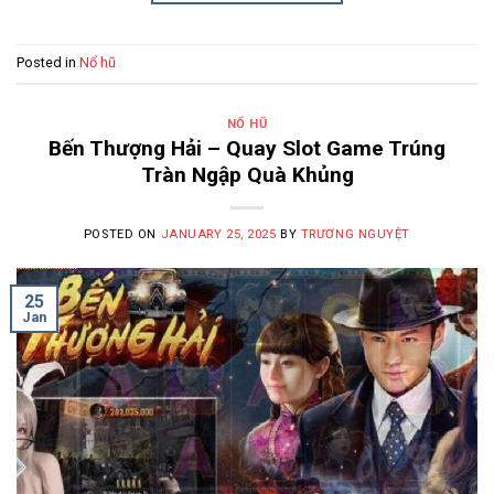
Posted in
Nổ hũ
NỔ HŨ
Bến Thượng Hải – Quay Slot Game Trúng
Tràn Ngập Quà Khủng
POSTED ON
JANUARY 25, 2025
BY
TRƯƠNG NGUYỆT
25
Jan