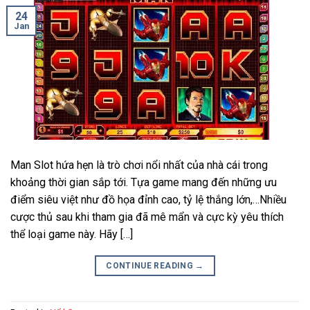
24
Jan
Man Slot hứa hẹn là trò chơi nổi nhất của nhà cái trong
khoảng thời gian sắp tới. Tựa game mang đến những ưu
điểm siêu việt như đồ họa đỉnh cao, tỷ lệ thắng lớn,…Nhiều
cược thủ sau khi tham gia đã mê mẩn và cực kỳ yêu thích
thể loại game này. Hãy […]
CONTINUE READING
→