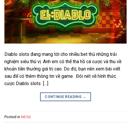
Diablo slots đang mang tới cho nhiều bet thủ những trải
nghiệm siêu thú vị. Anh em có thể tha hồ cá cược và thu về
khoản tiền thưởng giá trị cao. Do đó, bạn nên xem bài viết
sau để có thêm thông tin về game. Đôi nét về hình thức
cược Diablo slots […]
CONTINUE READING
→
Posted in
Nổ hũ