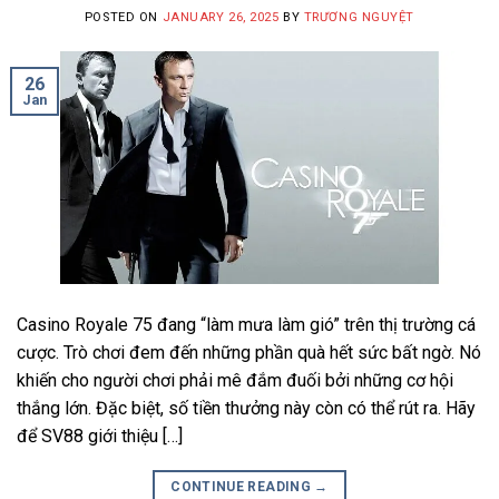
POSTED ON
JANUARY 26, 2025
BY
TRƯƠNG NGUYỆT
26
Jan
Casino Royale 75 đang “làm mưa làm gió” trên thị trường cá
cược. Trò chơi đem đến những phần quà hết sức bất ngờ. Nó
khiến cho người chơi phải mê đắm đuối bởi những cơ hội
thắng lớn. Đặc biệt, số tiền thưởng này còn có thể rút ra. Hãy
để SV88 giới thiệu […]
CONTINUE READING
→