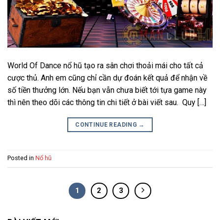
World Of Dance nổ hũ tạo ra sân chơi thoải mái cho tất cả
cược thủ. Anh em cũng chỉ cần dự đoán kết quả để nhận về
số tiền thưởng lớn. Nếu bạn vẫn chưa biết tới tựa game này
thì nên theo dõi các thông tin chi tiết ở bài viết sau. Quy […]
CONTINUE READING
→
Posted in
Nổ hũ
1
2
3