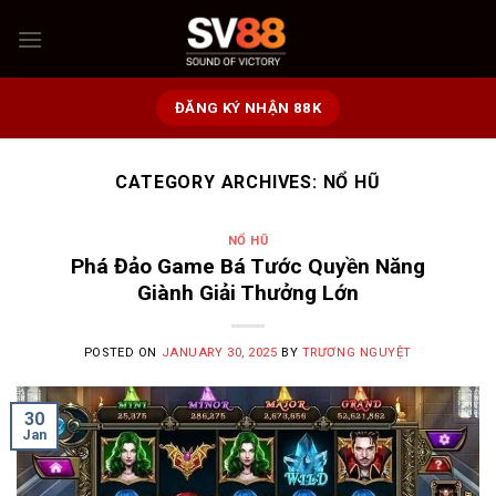
Skip
to
content
ĐĂNG KÝ NHẬN 88K
CATEGORY ARCHIVES:
NỔ HŨ
NỔ HŨ
Phá Đảo Game Bá Tước Quyền Năng
Giành Giải Thưởng Lớn
POSTED ON
JANUARY 30, 2025
BY
TRƯƠNG NGUYỆT
30
Jan