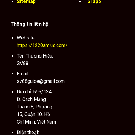
Sitemap
Tải app
Thông tin liên hệ
Website:
https://1220am.us.com/
Tên Thương Hiệu:
SV88
Email:
sv88guide@gmail.com
Địa chỉ: 595/13A
Đ. Cách Mạng
Tháng 8, Phường
15, Quận 10, Hồ
Chí Minh, Việt Nam
Điện thoại: