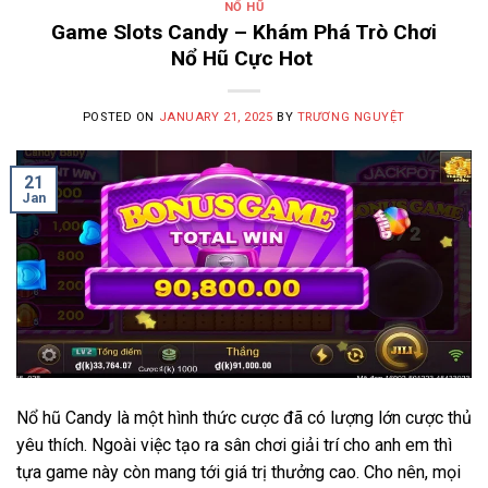
NỔ HŨ
Game Slots Candy – Khám Phá Trò Chơi
Nổ Hũ Cực Hot
POSTED ON
JANUARY 21, 2025
BY
TRƯƠNG NGUYỆT
21
Jan
Nổ hũ Candy là một hình thức cược đã có lượng lớn cược thủ
yêu thích. Ngoài việc tạo ra sân chơi giải trí cho anh em thì
tựa game này còn mang tới giá trị thưởng cao. Cho nên, mọi