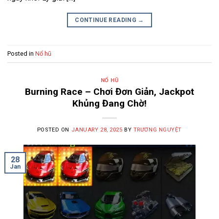
CONTINUE READING
→
Posted in
Nổ hũ
NỔ HŨ
Burning Race – Chơi Đơn Giản, Jackpot
Khủng Đang Chờ!
POSTED ON
JANUARY 28, 2025
BY
TRƯƠNG NGUYỆT
28
Jan