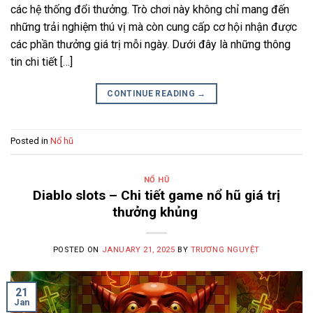
các hệ thống đổi thưởng. Trò chơi này không chỉ mang đến
những trải nghiệm thú vị mà còn cung cấp cơ hội nhận được
các phần thưởng giá trị mỗi ngày. Dưới đây là những thông
tin chi tiết […]
CONTINUE READING
→
Posted in
Nổ hũ
NỔ HŨ
Diablo slots – Chi tiết game nổ hũ giá trị
thưởng khủng
POSTED ON
JANUARY 21, 2025
BY
TRƯƠNG NGUYỆT
21
Jan