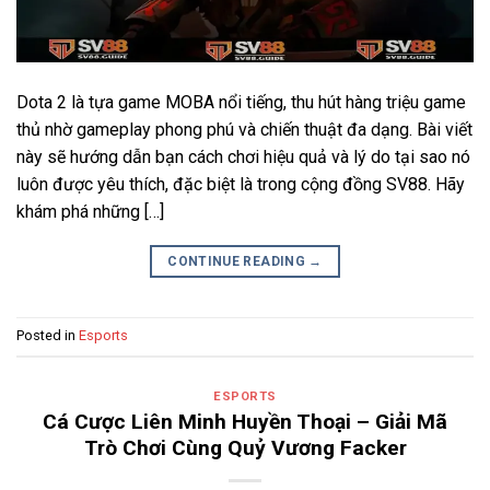
Dota 2 là tựa game MOBA nổi tiếng, thu hút hàng triệu game
thủ nhờ gameplay phong phú và chiến thuật đa dạng. Bài viết
này sẽ hướng dẫn bạn cách chơi hiệu quả và lý do tại sao nó
luôn được yêu thích, đặc biệt là trong cộng đồng SV88. Hãy
khám phá những […]
CONTINUE READING
→
Posted in
Esports
ESPORTS
Cá Cược Liên Minh Huyền Thoại – Giải Mã
Trò Chơi Cùng Quỷ Vương Facker