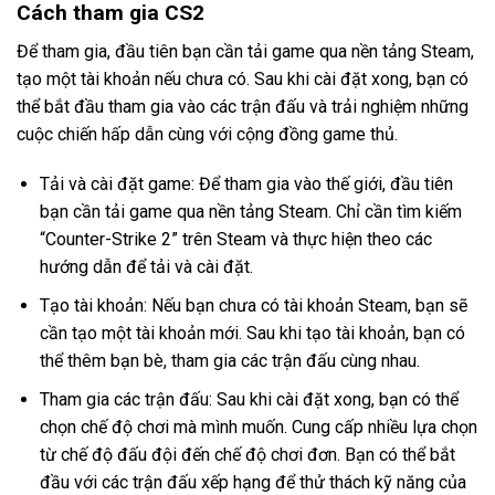
Cách tham gia CS2
Để tham gia, đầu tiên bạn cần tải game qua nền tảng Steam,
tạo một tài khoản nếu chưa có. Sau khi cài đặt xong, bạn có
thể bắt đầu tham gia vào các trận đấu và trải nghiệm những
cuộc chiến hấp dẫn cùng với cộng đồng game thủ.
Tải và cài đặt game: Để tham gia vào thế giới, đầu tiên
bạn cần tải game qua nền tảng Steam. Chỉ cần tìm kiếm
“Counter-Strike 2” trên Steam và thực hiện theo các
hướng dẫn để tải và cài đặt.
Tạo tài khoản: Nếu bạn chưa có tài khoản Steam, bạn sẽ
cần tạo một tài khoản mới. Sau khi tạo tài khoản, bạn có
thể thêm bạn bè, tham gia các trận đấu cùng nhau.
Tham gia các trận đấu: Sau khi cài đặt xong, bạn có thể
chọn chế độ chơi mà mình muốn. Cung cấp nhiều lựa chọn
từ chế độ đấu đội đến chế độ chơi đơn. Bạn có thể bắt
đầu với các trận đấu xếp hạng để thử thách kỹ năng của