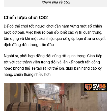
Khám phá về CS2
Chiến lược chơi CS2
Để có thể chơi tốt, người chơi cần nắm vững một số chiến
lược cơ bản. Việc hiểu rõ bản đồ, biết các vị trí quan trọng,
tận dụng vũ khí một cách hiệu quả sẽ giúp bạn đưa ra quyết
định đúng đắn trong trận đấu.
Ngoài ra, phối hợp đồng đội cũng rất quan trọng. Giao tiếp
tốt với các thành viên trong đội và lên kế hoạch tấn công
hoặc phòng thủ sẽ tạo ra lợi thế lớn, giúp bạn nâng cao kỹ
năng, chiến thắng nhiều hơn.