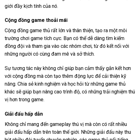
giới đầy kịch tính của nó.
Cộng đồng game thoải mái
Cộng đồng game thủ rất lớn và thân thiện, tạo ra một môi
trường chơi game tích cực. Bạn có thể dễ dàng tìm kiếm
đồng đội và tham gia vào các nhóm chơi, từ đó kết nối với
những người có cùng đam mê và sở thích.
Sự tương tác này không chỉ giúp bạn cảm thấy gắn kết hơn
với cộng đồng mà còn tạo thêm động lực để cải thiện kỹ
năng. Chia sẻ kinh nghiệm và học hỏi từ những game thủ
khác sẽ giúp bạn nâng cao trình độ, có những trải nghiệm thú
vị hơn trong game.
Giải đấu hấp dẫn
Không chỉ mang đến gameplay thú vị mà còn có rất nhiều
giải đấu hấp dẫn trên toàn thế giới. Những giải đấu này thu
hút nhiều đội tuyển chuyên nghiệp, các game thủ nổi tiếng,