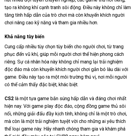
tạo ra không khí cạnh tranh sôi động. Điều này không chỉ làm
tăng tính hấp dẫn của trò chơi mà còn khuyến khích người
chơi nâng cao kỹ năng và tham gia nhiều hơn.
Khả năng tùy biến
Cung cấp nhiều tùy chọn tùy biến cho người chơi, từ trang
phục đến vũ khí, giúp mỗi người chơi thể hiện phong cách
riêng. Sự cá nhân hóa này không chỉ mang lại trải nghiệm
độc đáo mà còn khuyến khích người chơi gắn bó lâu dài với
game. Điều này tạo ra một môi trường thú vị, nơi mỗi người
có thể cảm thấy đặc biệt, khác biệt.
CS2
là một tựa game bắn súng hấp dẫn và đáng chơi nhất
hiện nay. Với game play độc đáo, cộng đồng game thủ sôi
nổi, những giải đấu đầy kịch tính, không chỉ là một trò chơi,
mà còn là một trải nghiệm tuyệt vời cho những ai yêu thích
thể loại game này. Hãy nhanh chóng tham gia và khám phá