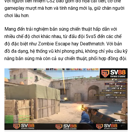
với người tiền nhiệm CS2 bao gồm đồ họa cải tiến, cơ chế
gameplay mượt mà hơn và tính năng mới lạ, giữ chân người
chơi lâu hơn.
Mang đến trải nghiệm bắn súng chiến thuật hấp dẫn với
nhiều chế độ chơi khác nhau, từ đấu đội 5vs5 đến các chế
độ đặc biệt như Zombie Escape hay Deathmatch. Với bản
đồ đa dạng, hệ thống vũ khí phong phú, không chỉ yêu cầu kỹ
năng bắn súng mà còn cả sự chiến thuật, phối hợp đồng đội.