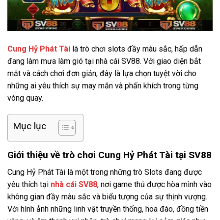
Cung Hỷ Phát Tài
là trò chơi slots đầy màu sắc, hấp dẫn
đang làm mưa làm gió tại nhà cái SV88. Với giao diện bắt
mắt và cách chơi đơn giản, đây là lựa chọn tuyệt vời cho
những ai yêu thích sự may mắn và phấn khích trong từng
vòng quay.
Mục lục
Giới thiệu về trò chơi Cung Hỷ Phát Tài tại SV88
Cung Hỷ Phát Tài là một trong những trò Slots đang được
yêu thích tại
nhà cái SV88
, nơi game thủ được hòa mình vào
không gian đầy màu sắc và biểu tượng của sự thịnh vượng.
Với hình ảnh những linh vật truyền thống, hoa đào, đồng tiền