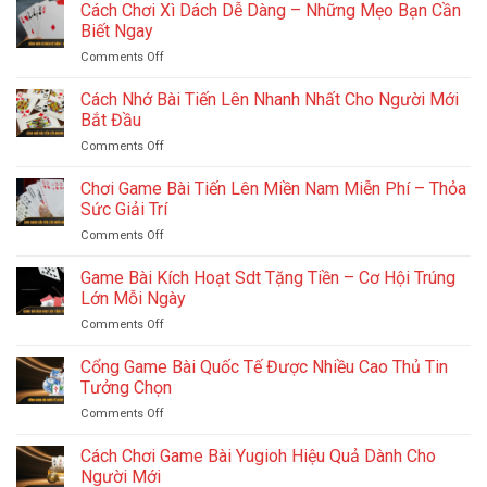
Bài
Cách Chơi Xì Dách Dễ Dàng – Những Mẹo Bạn Cần
Lời
Vàng
Drinking
Khuyên
Biết Ngay
Game
Từ
Comments Off
on
–
Các
Cách
Tạo
Chuyên
Chơi
Cách Nhớ Bài Tiến Lên Nhanh Nhất Cho Người Mới
Sự
Gia
Xì
Sôi
Bắt Đầu
Cá
Dách
Động
Cược
Comments Off
on
Dễ
Cho
Cách
Dàng
Buổi
Nhớ
Chơi Game Bài Tiến Lên Miền Nam Miễn Phí – Thỏa
–
Tiệc
Bài
Những
Sức Giải Trí
Của
Tiến
Mẹo
Bạn
Comments Off
on
Lên
Bạn
Chơi
Nhanh
Cần
Game
Game Bài Kích Hoạt Sdt Tặng Tiền – Cơ Hội Trúng
Nhất
Biết
Bài
Cho
Lớn Mỗi Ngày
Ngay
Tiến
Người
Comments Off
on
Lên
Mới
Game
Miền
Bắt
Bài
Cổng Game Bài Quốc Tế Được Nhiều Cao Thủ Tin
Nam
Đầu
Kích
Miễn
Tưởng Chọn
Hoạt
Phí
Comments Off
on
Sdt
–
Cổng
Tặng
Thỏa
Game
Cách Chơi Game Bài Yugioh Hiệu Quả Dành Cho
Tiền
Sức
Bài
–
Người Mới
Giải