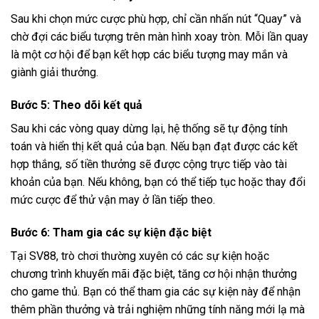
Sau khi chọn mức cược phù hợp, chỉ cần nhấn nút “Quay” và
chờ đợi các biểu tượng trên màn hình xoay tròn. Mỗi lần quay
là một cơ hội để bạn kết hợp các biểu tượng may mắn và
giành giải thưởng.
Bước 5: Theo dõi kết quả
Sau khi các vòng quay dừng lại, hệ thống sẽ tự động tính
toán và hiển thị kết quả của bạn. Nếu bạn đạt được các kết
hợp thắng, số tiền thưởng sẽ được cộng trực tiếp vào tài
khoản của bạn. Nếu không, bạn có thể tiếp tục hoặc thay đổi
mức cược để thử vận may ở lần tiếp theo.
Bước 6: Tham gia các sự kiện đặc biệt
Tại SV88, trò chơi thường xuyên có các sự kiện hoặc
chương trình khuyến mãi đặc biệt, tăng cơ hội nhận thưởng
cho game thủ. Bạn có thể tham gia các sự kiện này để nhận
thêm phần thưởng và trải nghiệm những tính năng mới lạ mà