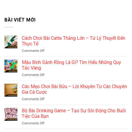
BÀI VIẾT MỚI
Cách Chơi Bài Catte Thắng Lớn – Từ Lý Thuyết Đến
Thực Tế
Comments Off
on
Cách
Chơi
Mậu Binh Sảnh Rồng Là Gì? Tìm Hiểu Những Quy
Bài
Tắc Vàng
Catte
Comments Off
on
Thắng
Mậu
Lớn
Binh
Các Mẹo Chơi Bài Bửu – Lời Khuyên Từ Các Chuyên
–
Sảnh
Từ
Gia Cá Cược
Rồng
Lý
Comments Off
on
Là
Thuyết
Các
Gì?
Đến
Mẹo
Bộ Bài Drinking Game – Tạo Sự Sôi Động Cho Buổi
Tìm
Thực
Chơi
Hiểu
Tiệc Của Bạn
Tế
Bài
Những
Comments Off
on
Bửu
Quy
Bộ
–
Tắc