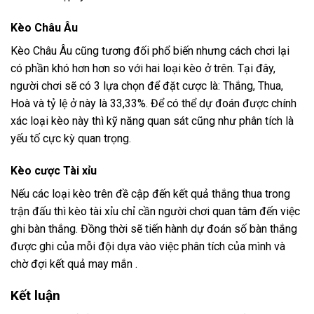
Kèo Châu Âu
Kèo Châu Âu cũng tương đối phổ biến nhưng cách chơi lại
có phần khó hơn hơn so với hai loại kèo ở trên. Tại đây,
người chơi sẽ có 3 lựa chọn để đặt cược là: Thắng, Thua,
Hoà và tỷ lệ ở này là 33,33%. Để có thể dự đoán được chính
xác loại kèo này thì kỹ năng quan sát cũng như phân tích là
yếu tố cực kỳ quan trọng.
Kèo cược Tài xỉu
Nếu các loại kèo trên đề cập đến kết quả thắng thua trong
trận đấu thì kèo tài xỉu chỉ cần người chơi quan tâm đến việc
ghi bàn thắng. Đồng thời sẽ tiến hành dự đoán số bàn thắng
được ghi của mỗi đội dựa vào việc phân tích của mình và
chờ đợi kết quả may mắn .
Kết luận