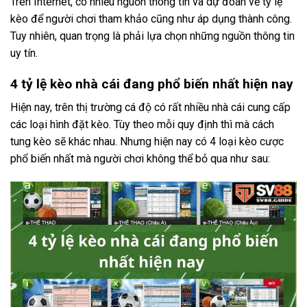
Trên Internet, có nhiều nguồn thông tin và dự đoán về tỷ lệ
kèo để người chơi tham khảo cũng như áp dụng thành công.
Tuy nhiên, quan trọng là phải lựa chọn những nguồn thông tin
uy tín.
4 tỷ lệ kèo nhà cái đang phổ biến nhất hiện nay
Hiện nay, trên thị trường cá độ có rất nhiều nhà cái cung cấp
các loại hình đặt kèo. Tùy theo mỗi quy định thì mà cách
tung kèo sẽ khác nhau. Nhưng hiện nay có 4 loại kèo cược
phổ biến nhất mà người chơi không thể bỏ qua như sau: