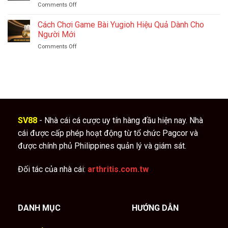
Comments Off
on
Sdt
–
Cổng
Tặng
Thỏa
Game
Cách Chơi Game Bài Yugioh Hiệu Quả Dành Cho
Tiền
Sức
Bài
–
Người Mới
Giải
Quốc
Cơ
Trí
Comments Off
on
Tế
Hội
Cách
Được
Trúng
Chơi
Nhiều
Lớn
Game
Cao
Mỗi
Bài
Thủ
Ngày
Yugioh
Tin
Hiệu
Tưởng
Quả
Chọn
Dành
SV88
- Nhà cái cá cược uy tín hàng đầu hiện nay. Nhà
Cho
cái được cấp phép hoạt động từ tổ chức Pagcor và
Người
Mới
được chính phủ Philippines quản lý và giám sát.
Đối tác của nhà cái:
arthritis.com.tw
DANH MỤC
HƯỚNG DẪN