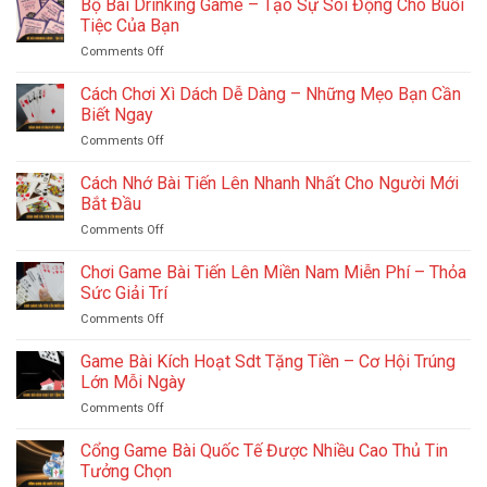
Bộ Bài Drinking Game – Tạo Sự Sôi Động Cho Buổi
Tìm
Thực
Chơi
Hiểu
Tiệc Của Bạn
Tế
Bài
Những
Comments Off
on
Bửu
Quy
Bộ
–
Tắc
Bài
Cách Chơi Xì Dách Dễ Dàng – Những Mẹo Bạn Cần
Lời
Vàng
Drinking
Khuyên
Biết Ngay
Game
Từ
Comments Off
on
–
Các
Cách
Tạo
Chuyên
Chơi
Cách Nhớ Bài Tiến Lên Nhanh Nhất Cho Người Mới
Sự
Gia
Xì
Sôi
Bắt Đầu
Cá
Dách
Động
Cược
Comments Off
on
Dễ
Cho
Cách
Dàng
Buổi
Nhớ
Chơi Game Bài Tiến Lên Miền Nam Miễn Phí – Thỏa
–
Tiệc
Bài
Những
Sức Giải Trí
Của
Tiến
Mẹo
Bạn
Comments Off
on
Lên
Bạn
Chơi
Nhanh
Cần
Game
Game Bài Kích Hoạt Sdt Tặng Tiền – Cơ Hội Trúng
Nhất
Biết
Bài
Cho
Lớn Mỗi Ngày
Ngay
Tiến
Người
Comments Off
on
Lên
Mới
Game
Miền
Bắt
Bài
Cổng Game Bài Quốc Tế Được Nhiều Cao Thủ Tin
Nam
Đầu
Kích
Miễn
Tưởng Chọn
Hoạt
Phí