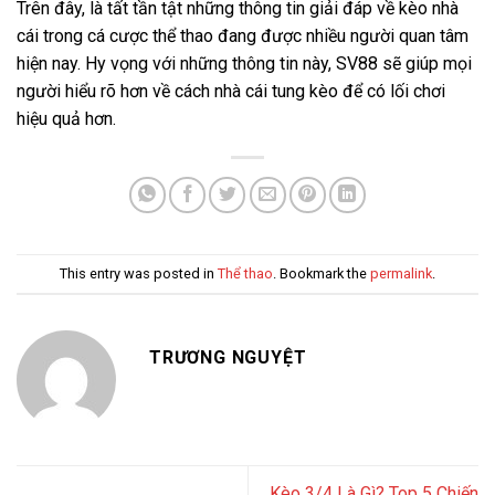
Trên đây, là tất tần tật những thông tin giải đáp về kèo nhà
cái trong cá cược thể thao đang được nhiều người quan tâm
hiện nay. Hy vọng với những thông tin này, SV88 sẽ giúp mọi
người hiểu rõ hơn về cách nhà cái tung kèo để có lối chơi
hiệu quả hơn.
This entry was posted in
Thể thao
. Bookmark the
permalink
.
TRƯƠNG NGUYỆT
Kèo 3/4 Là Gì? Top 5 Chiến