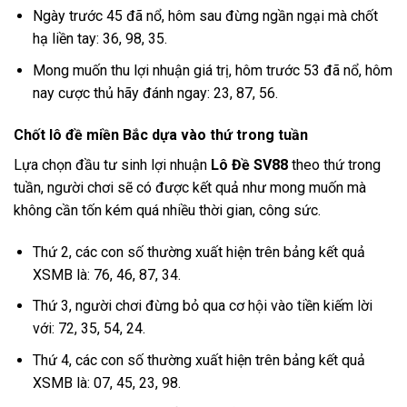
Ngày trước 45 đã nổ, hôm sau đừng ngần ngại mà chốt
hạ liền tay: 36, 98, 35.
Mong muốn thu lợi nhuận giá trị, hôm trước 53 đã nổ, hôm
nay cược thủ hãy đánh ngay: 23, 87, 56.
Chốt lô đề miền Bắc dựa vào thứ trong tuần
Lựa chọn đầu tư sinh lợi nhuận
Lô Đề SV88
theo thứ trong
tuần, người chơi sẽ có được kết quả như mong muốn mà
không cần tốn kém quá nhiều thời gian, công sức.
Thứ 2, các con số thường xuất hiện trên bảng kết quả
XSMB là: 76, 46, 87, 34.
Thứ 3, người chơi đừng bỏ qua cơ hội vào tiền kiếm lời
với: 72, 35, 54, 24.
Thứ 4, các con số thường xuất hiện trên bảng kết quả
XSMB là: 07, 45, 23, 98.