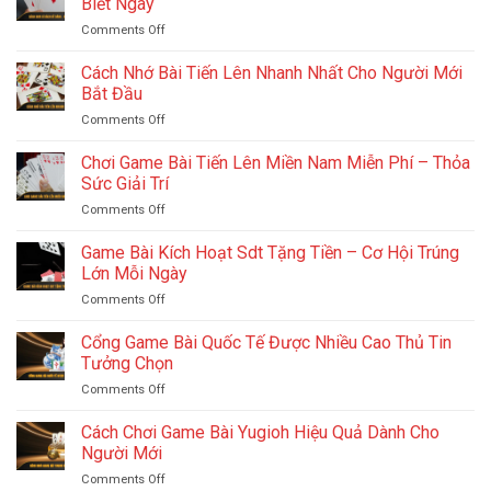
Biết Ngay
Game
Từ
Comments Off
on
–
Các
Cách
Tạo
Chuyên
Chơi
Cách Nhớ Bài Tiến Lên Nhanh Nhất Cho Người Mới
Sự
Gia
Xì
Sôi
Bắt Đầu
Cá
Dách
Động
Cược
Comments Off
on
Dễ
Cho
Cách
Dàng
Buổi
Nhớ
Chơi Game Bài Tiến Lên Miền Nam Miễn Phí – Thỏa
–
Tiệc
Bài
Những
Sức Giải Trí
Của
Tiến
Mẹo
Bạn
Comments Off
on
Lên
Bạn
Chơi
Nhanh
Cần
Game
Game Bài Kích Hoạt Sdt Tặng Tiền – Cơ Hội Trúng
Nhất
Biết
Bài
Cho
Lớn Mỗi Ngày
Ngay
Tiến
Người
Comments Off
on
Lên
Mới
Game
Miền
Bắt
Bài
Cổng Game Bài Quốc Tế Được Nhiều Cao Thủ Tin
Nam
Đầu
Kích
Miễn
Tưởng Chọn
Hoạt
Phí
Comments Off
on
Sdt
–
Cổng
Tặng
Thỏa
Game
Cách Chơi Game Bài Yugioh Hiệu Quả Dành Cho
Tiền
Sức
Bài
–
Người Mới
Giải
Quốc
Cơ
Trí
Comments Off
on
Tế
Hội