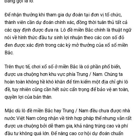
bảng gọi là lô.
Để nhận thưởng khi tham gia dự đoán tại đơn vị tổ chức,
thành viên cần dự đoán chính xác, đồng thời tuân thủ tất cả
các quy định được đưa ra. Lô đề miền Bắc chính là thuật ngữ
nói về hình thức đầu tư sinh lợi nhuận theo các con số đỏ
đen được xác định trong các kỳ mở thưởng của xổ số miền
Bắc.
Trên thực tế, chơi xổ số ở miền Bắc là có phần phổ biến,
được ưa chuộng hơn khu vực phía Trung / Nam. Chúng ta
hoàn toàn không hề khó khăn để tìm kiếm một địa chỉ ghi lô
đề, tuy nhiên cũng cần hết sức cẩn trọng để bảo vệ an toàn,
quyền lợi của bản thân.
Mặc dù lô đề miền Bắc hay Trung / Nam đều chưa được nhà
nước Việt Nam công nhận về tính hợp pháp thế nhưng vẫn rất
được ưa chuộng bởi dễ tham gia, khả năng trúng cao và phí
đầu tư không quá lớn. Để nâng cao cơ hội dự đoán chuẩn