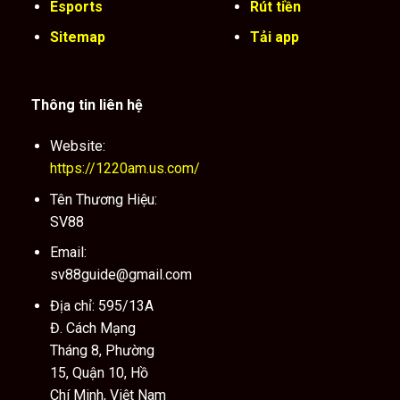
Esports
Rút tiền
Sitemap
Tải app
Thông tin liên hệ
Website:
https://1220am.us.com/
Tên Thương Hiệu:
SV88
Email:
sv88guide@gmail.com
Địa chỉ: 595/13A
Đ. Cách Mạng
Tháng 8, Phường
15, Quận 10, Hồ
Chí Minh, Việt Nam