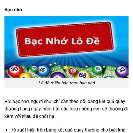
Bạc nhớ
Lô đề miền bắc theo bạc nhớ
Với bạc nhớ, người chơi chỉ cần theo dõi bảng kết quả quay
thưởng hàng ngày, nắm bắt dấu hiệu những con số thường đi
kèm với nhau để chốt hạ.
76 xuất hiện trên bảng kết quả quay thưởng cho biết khả