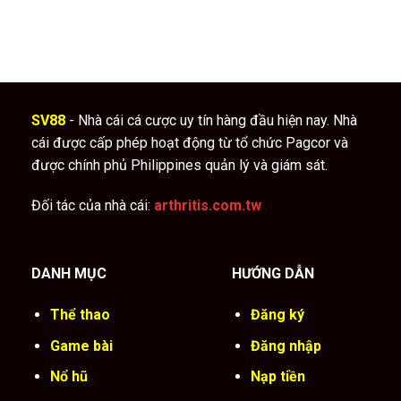
Cách
Được
Trúng
Chơi
Nhiều
Lớn
Game
Cao
Mỗi
Bài
Thủ
Ngày
Yugioh
Tin
Hiệu
Tưởng
Quả
Chọn
Dành
SV88
- Nhà cái cá cược uy tín hàng đầu hiện nay. Nhà
Cho
cái được cấp phép hoạt động từ tổ chức Pagcor và
Người
Mới
được chính phủ Philippines quản lý và giám sát.
Đối tác của nhà cái:
arthritis.com.tw
DANH MỤC
HƯỚNG DẪN
Thể thao
Đăng ký
Game bài
Đăng nhập
Nổ hũ
Nạp tiền