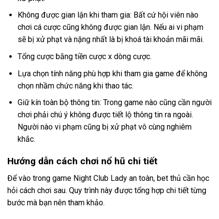
Không được gian lận khi tham gia: Bất cứ hội viên nào
chơi cá cược cũng không được gian lận. Nếu ai vi phạm
sẽ bị xử phạt và nặng nhất là bị khoá tài khoản mãi mãi.
Tổng cược bằng tiền cược x dòng cược.
Lựa chọn tính năng phù hợp khi tham gia game để không
chọn nhầm chức năng khi thao tác.
Giữ kín toàn bộ thông tin: Trong game nào cũng cần người
chơi phải chú ý không được tiết lộ thông tin ra ngoài.
Người nào vi phạm cũng bị xử phạt vô cùng nghiêm
khắc.
Hướng dẫn cách chơi nổ hũ chi tiết
Để vào trong game Night Club Lady an toàn, bet thủ cần học
hỏi cách chơi sau. Quy trình này được tổng hợp chi tiết từng
bước mà bạn nên tham khảo.