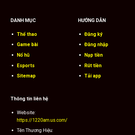
DANH MỤC
HƯỚNG DẪN
Thể thao
Đăng ký
Game bài
Đăng nhập
Nổ hũ
Nạp tiền
Esports
Rút tiền
Sitemap
Tải app
Thông tin liên hệ
Website:
https://1220am.us.com/
Tên Thương Hiệu: